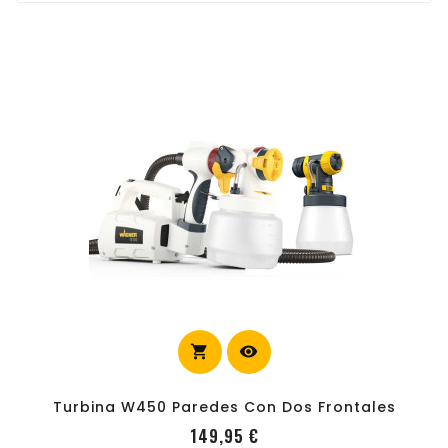
shopping_cart
visibility
carrito
Turbina W450 Paredes Con Dos Frontales
Precio
149,95 €