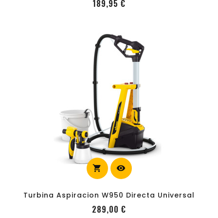
Precio
189,95 €
shopping_cart
visibility
carrito
Turbina Aspiracion W950 Directa Universal
Precio
289,00 €