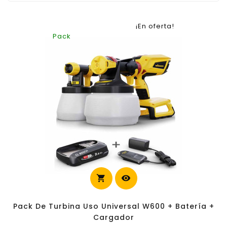
¡En oferta!
Pack
shopping_cart
visibility
carrito
Pack De Turbina Uso Universal W600 + Batería +
Cargador