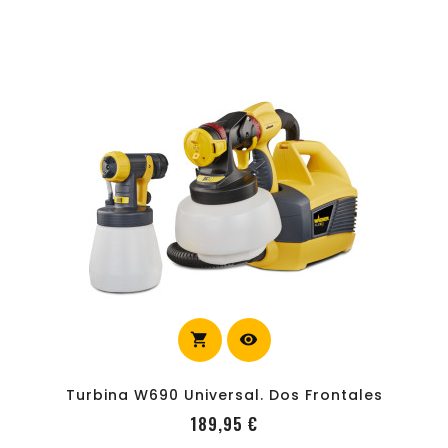
shopping_cart
visibility
carrito
Turbina W690 Universal. Dos Frontales
Precio
189,95 €