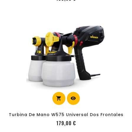
shopping_cart
visibility
carrito
Turbina De Mano W575 Universal Dos Frontales
Precio
179,00 €