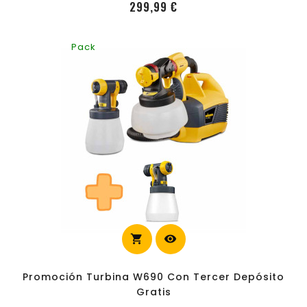
Precio
299,99 €
Pack
shopping_cart
visibility
carrito
Promoción Turbina W690 Con Tercer Depósito
Gratis