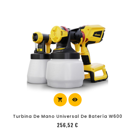
shopping_cart
visibility
carrito
Turbina De Mano Universal De Batería W600
Precio
256,52 €