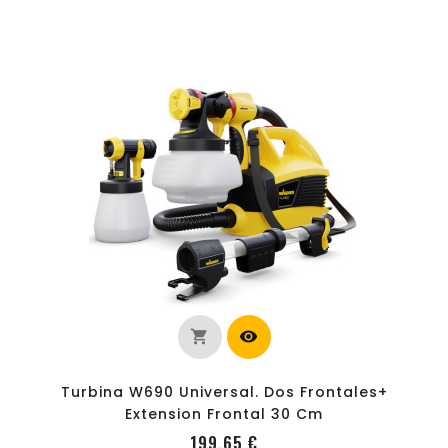
shopping_cart
visibility
out of stock
Turbina W690 Universal. Dos Frontales+
Extension Frontal 30 Cm
Precio
199,65 €