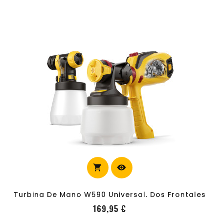
shopping_cart
visibility
carrito
Turbina De Mano W590 Universal. Dos Frontales
Precio
169,95 €